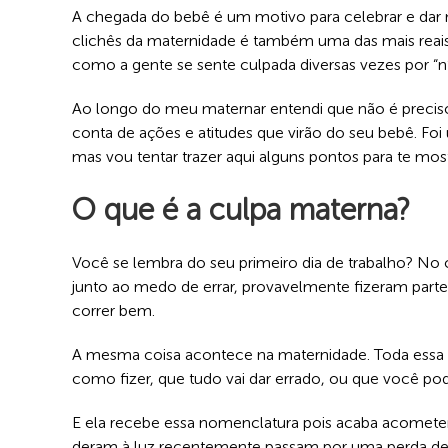
A chegada do bebê é um motivo para celebrar e dar n
clichês da maternidade é também uma das mais reai
como a gente se sente culpada diversas vezes por “n
Ao longo do meu maternar entendi que não é preciso 
conta de ações e atitudes que virão do seu bebê. 
mas vou tentar trazer aqui alguns pontos para te mos
O que é a culpa materna?
Você se lembra do seu primeiro dia de trabalho? No 
junto ao medo de errar, provavelmente fizeram parte
correr bem.
A mesma coisa acontece na maternidade. Toda essa 
como fizer, que tudo vai dar errado, ou que você po
E ela recebe essa nomenclatura pois acaba acometen
deram à luz recentemente passam por uma perda de 