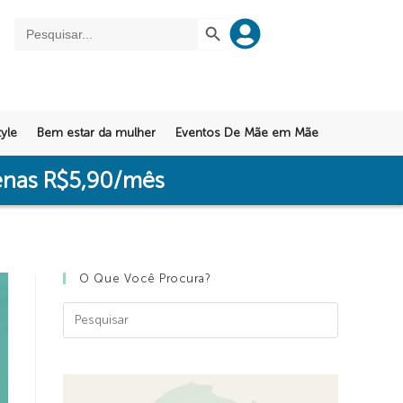
SEARCH BUTTON
Search
for:
yle
Bem estar da mulher
Eventos De Mãe em Mãe
penas R$5,90/mês
O Que Você Procura?