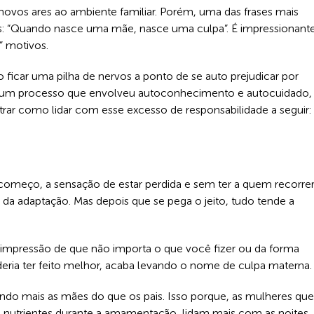
ovos ares ao ambiente familiar. Porém, uma das frases mais
s: “Quando nasce uma mãe, nasce uma culpa”. É impressionant
” motivos.
ficar uma pilha de nervos a ponto de se auto prejudicar por
Foi um processo que envolveu autoconhecimento e autocuidado,
trar como lidar com esse excesso de responsabilidade a seguir:
começo, a sensação de estar perdida e sem ter a quem recorrer
 da adaptação. Mas depois que se pega o jeito, tudo tende a
impressão de que não importa o que você fizer ou da forma
deria ter feito melhor, acaba levando o nome de culpa materna.
do mais as mães do que os pais. Isso porque, as mulheres que
nutrientes durante a amamentação, lidam mais com as noites