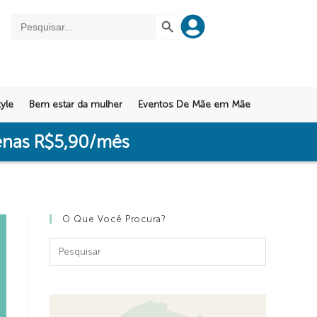
SEARCH BUTTON
Search
for:
yle
Bem estar da mulher
Eventos De Mãe em Mãe
penas R$5,90/mês
O Que Você Procura?