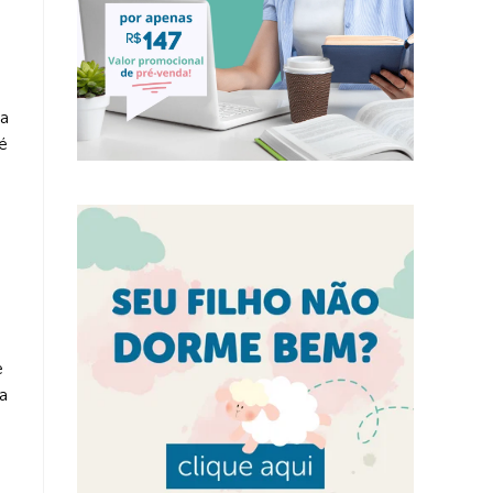
 a
é
e
a