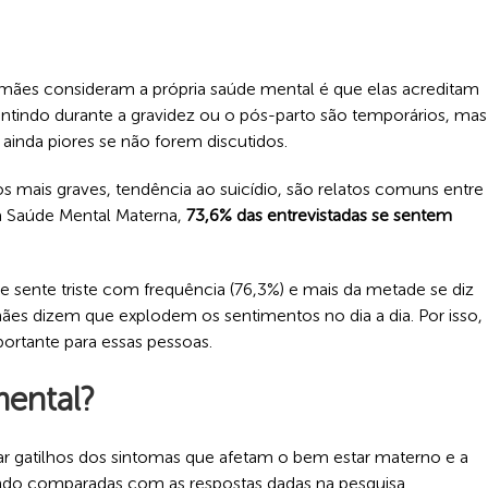
ães consideram a própria saúde mental é que elas acreditam
tindo durante a gravidez ou o pós-parto são temporários, mas
 ainda piores se não forem discutidos.
 mais graves, tendência ao suicídio, são relatos comuns entre
a Saúde Mental Materna,
73,6% das entrevistadas se sentem
e sente triste com frequência (76,3%) e mais da metade se diz
 mães dizem que explodem os sentimentos no dia a dia. Por isso,
ortante para essas pessoas.
mental?
ar gatilhos dos sintomas que afetam o bem estar materno e a
ando comparadas com as respostas dadas na pesquisa.