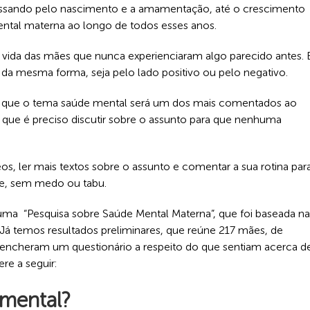
sando pelo nascimento e a amamentação, até o crescimento
ntal materna ao longo de todos esses anos.
vida das mães que nunca experienciaram algo parecido antes. 
 mesma forma, seja pelo lado positivo ou pelo negativo.
á que o tema saúde mental será um dos mais comentados ao
os que é preciso discutir sobre o assunto para que nenhuma
os, ler mais textos sobre o assunto e comentar a sua rotina par
ge, sem medo ou tabu.
uma “Pesquisa sobre Saúde Mental Materna”, que foi baseada na
á temos resultados preliminares, que reúne 217 mães, de
preencheram um questionário a respeito do que sentiam acerca d
re a seguir:
 mental?