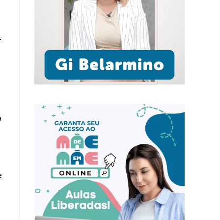
E
a
e