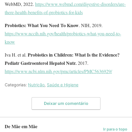
WebMD, 2022.
https://www.webmd.com/digestive-disorders/are-
there-health-benefits-of-probiotics-for-kids
Probiotics: What You Need To Know
. NIH, 2019.
https://www.nccih.nih.gov/health/probiotics-what-you-need-to-
know
Probiotics in Children: What Is the Evidence?
Iva H. et al.
Pediatr Gastroenterol Hepatol Nutr.
2017.
https://www.ncbi.nlm.nih.gov/pmc/articles/PMC5636929/
Categorias:
Nutrição
,
Saúde e Higiene
Deixar um comentário
De Mãe em Mãe
Ir para o topo