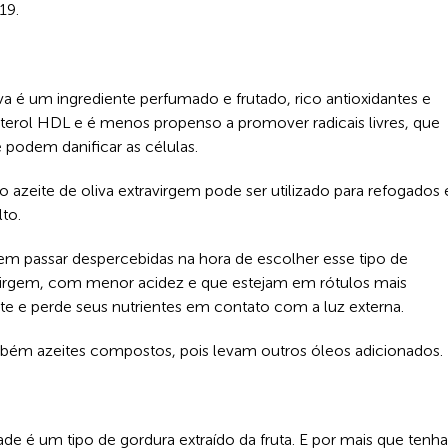
19.
a é um ingrediente perfumado e frutado, rico antioxidantes e
erol HDL e é menos propenso a promover radicais livres, que
podem danificar as células.
azeite de oliva extravirgem pode ser utilizado para refogados 
lto.
m passar despercebidas na hora de escolher esse tipo de
ravirgem, com menor acidez e que estejam em rótulos mais
te e perde seus nutrientes em contato com a luz externa.
mbém azeites compostos, pois levam outros óleos adicionados.
de é um tipo de gordura extraído da fruta. E por mais que tenha