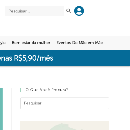
SEARCH BUTTON
Search
for:
yle
Bem estar da mulher
Eventos De Mãe em Mãe
penas R$5,90/mês
O Que Você Procura?