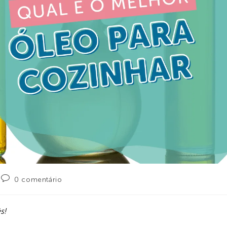
0 comentário
s!