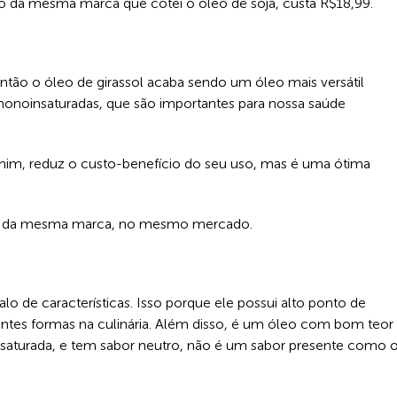
da mesma marca que cotei o óleo de soja, custa R$18,99.
ntão o óleo de girassol acaba sendo um óleo mais versátil
noinsaturadas, que são importantes para nossa saúde
 mim, reduz o custo-benefício do seu uso, mas é uma ótima
L da mesma marca, no mesmo mercado.
o de características. Isso porque ele possui alto ponto de
rentes formas na culinária. Além disso, é um óleo com bom teor
aturada, e tem sabor neutro, não é um sabor presente como 