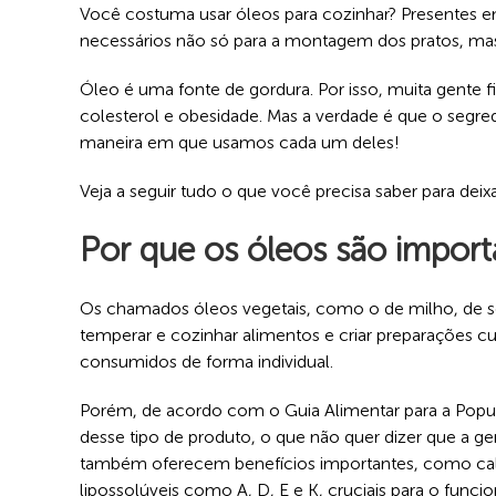
Você costuma usar óleos para cozinhar? Presentes em
necessários não só para a montagem dos pratos, mas
Óleo é uma fonte de gordura. Por isso, muita gente 
colesterol e obesidade. Mas a verdade é que o segr
maneira em que usamos cada um deles!
Veja a seguir tudo o que você precisa saber para deix
Por que os óleos são import
Os chamados óleos vegetais, como o de milho, de soja
temperar e cozinhar alimentos e criar preparações cul
consumidos de forma individual.
Porém, de acordo com o Guia Alimentar para a Popula
desse tipo de produto, o que não quer dizer que a gent
também oferecem benefícios importantes, como calor
lipossolúveis como A, D, E e K, cruciais para o fu