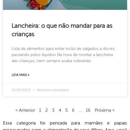
Lancheira: o que não mandar para as
crianças
Lista de alimentos para evitar inclui de salgados a doces,
passando pelos líquidos Na hora de montar a lancheira
das crianças, nem sempre acaba sobrando
LEIA MAIS »
21/03/2023
Nenhum comentário
« Anterior
1
2
3
4
5
6
…
16
Próxima »
Essa categoria foi pensada para mamães e papais
preocupados com a alimentação de seus filhos. Aqui, você