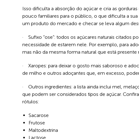
Isso dificulta a absorção do açúcar e cria as gordura
pouco familiares para o público, o que dificulta a sua i
um produto do mercado e checar se leva algum desse
· Sufixo “ose”: todos os açúcares naturais citados 
necessidade de estarem nele. Por exemplo, para adoça
mas não da mesma forma natural que está presente n
· Xaropes: para deixar o gosto mais saboroso e ado
de milho e outros adoçantes que, em excesso, podem 
· Outros ingredientes: a lista ainda inclui mel, mel
que podem ser considerados tipos de açúcar. Confira a
rótulos:
Sacarose
Frutose
Maltodextrina
Lactose