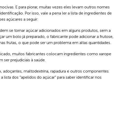
s nocivas. E para piorar, muitas vezes eles levam outros nomes
dentificação. Por isso, vale a pena ler a lista de ingredientes de
s açúcares a seguir:
podem se tornar açúcar adicionados em alguns produtos, sem a
r um bolo já preparado, o fabricante pode adicionar a frutose,
as frutas, o que pode ser um problema em altas quantidades.
cicado, muitos fabricantes colocam ingredientes como xarope
ser prejudiciais à saúde.
aço, adoçantes, maltodextrina, rapadura e outros componentes
 lista dos “apelidos do açúcar” para saber identificar nos