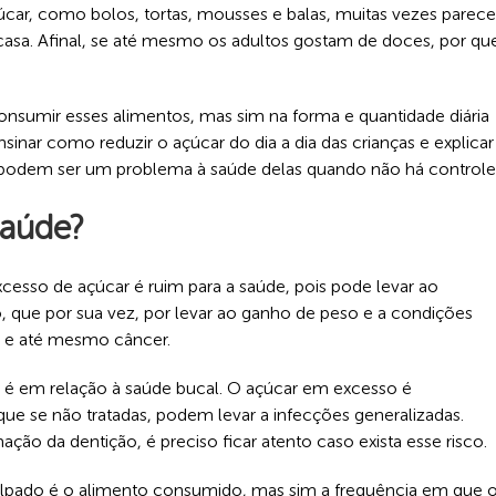
ar, como bolos, tortas, mousses e balas, muitas vezes parece
casa. Afinal, se até mesmo os adultos gostam de doces, por qu
sumir esses alimentos, mas sim na forma e quantidade diária
inar como reduzir o açúcar do dia a dia das crianças e explicar
 podem ser um problema à saúde delas quando não há controle
saúde?
xcesso de açúcar é ruim para a saúde, pois pode levar ao
 que por sua vez, por levar ao ganho de peso e a condições
s e até mesmo câncer.
, é em relação à saúde bucal. O açúcar em excesso é
que se não tratadas, podem levar a infecções generalizadas.
o da dentição, é preciso ficar atento caso exista esse risco.
lpado é o alimento consumido, mas sim a frequência em que 