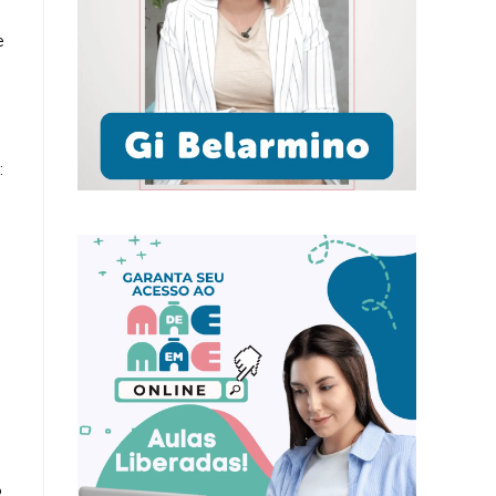
e
:
o