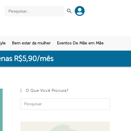
SEARCH BUTTON
Search
for:
yle
Bem estar da mulher
Eventos De Mãe em Mãe
penas R$5,90/mês
O Que Você Procura?