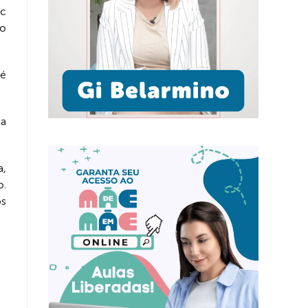
vc
 o
 é
 a
a,
o.
os