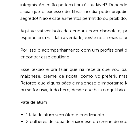
integrais. Ah então pq tem fibra é saudável? Depend
sabia que o excesso de fibras no dia pode prejudi
segredo! Não existe alimentos permitido ou proibido, 
Aqui vc vai ver bolo de cenoura com chocolate, pq
esporádico, mas fala a verdade, existe coisa mais sau
Por isso o acompanhamento com um profissional da 
encontrar esse equilíbrio.
Esse textão é pra falar que na receita que vou pass
maionese, creme de ricota, como vc preferir, mas
Reforço que alguns pães e maionese é importante ler
ou se for usar, tudo bem, desde que haja o equilíbrio.
Patê de atum
1 lata de atum sem óleo e condimento
2 colheres de sopa de maionese ou creme de rico