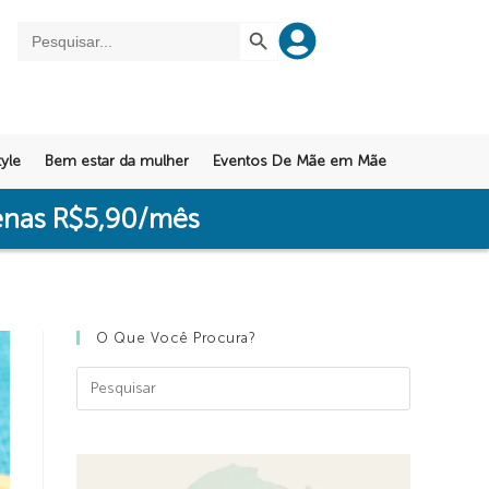
SEARCH BUTTON
Search
for:
yle
Bem estar da mulher
Eventos De Mãe em Mãe
penas R$5,90/mês
O Que Você Procura?