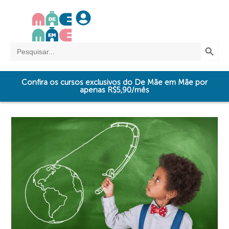
SEARCH BUTTO
Search
for:
Confira os cursos exclusivos do De Mãe em Mãe por
apenas R$5,90/mês