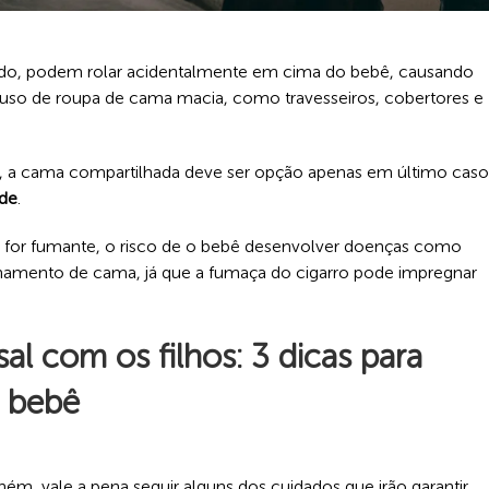
ado, podem rolar acidentalmente em cima do bebê, causando
uso de roupa de cama macia, como travesseiros, cobertores e
, a cama compartilhada deve ser opção apenas em último caso
ade
.
ai for fumante, o risco de o bebê desenvolver doenças como
amento de cama, já que a fumaça do cigarro pode impregnar
al com os filhos: 3 dicas para
 bebê
ém, vale a pena seguir alguns dos cuidados que irão garantir