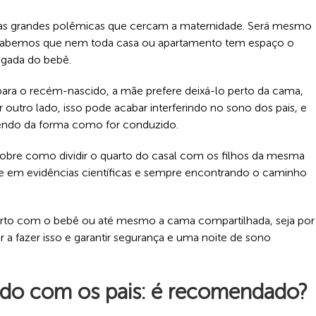
as grandes polêmicas que cercam a maternidade. Será mesmo
s? Sabemos que nem toda casa ou apartamento tem espaço o
egada do bebê.
 o recém-nascido, a mãe prefere deixá-lo perto da cama,
r outro lado, isso pode acabar interferindo no sono dos pais, e
dendo da forma como for conduzido.
 sobre como dividir o quarto do casal com os filhos da mesma
e em evidências científicas e sempre encontrando o caminho
uarto com o bebê ou até mesmo a cama compartilhada, seja por
r a fazer isso e garantir segurança e uma noite de sono
ado com os pais: é recomendado?