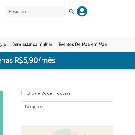
SEARCH BUTTON
Search
for:
yle
Bem estar da mulher
Eventos De Mãe em Mãe
penas R$5,90/mês
O Que Você Procura?