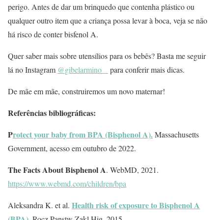
perigo. Antes de dar um brinquedo que contenha plástico ou
qualquer outro item que a criança possa levar à boca, veja se não
há risco de conter bisfenol A.
Quer saber mais sobre utensílios para os bebês? Basta me seguir
lá no Instagram
@gibelarmino_
para conferir mais dicas.
De mãe em mãe, construiremos um novo maternar!
Referências bibliográficas:
P
rotect your baby from BPA (Bisphenol A).
Massachusetts
Government, acesso em outubro de 2022.
The Facts About Bisphenol A
. WebMD, 2021.
https://www.webmd.com/children/bpa
Health risk of exposure to Bisphenol A
Aleksandra K. et al.
(BPA)
. Rocz Panstw Zakl Hig, 2015.