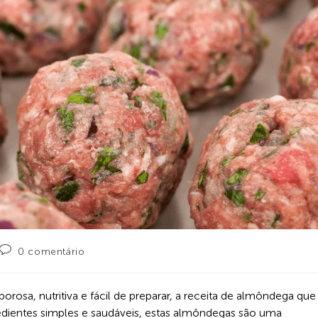
0 comentário
osa, nutritiva e fácil de preparar, a receita de almôndega que
edientes simples e saudáveis, estas almôndegas são uma