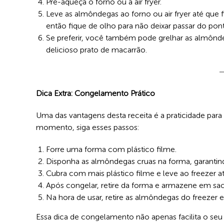
Pré-aqueça o forno ou a air fryer.
Leve as almôndegas ao forno ou air fryer até que 
então fique de olho para não deixar passar do pon
Se preferir, você também pode grelhar as almô
delicioso prato de macarrão.
Dica Extra: Congelamento Prático
Uma das vantagens desta receita é a praticidade para 
momento, siga esses passos:
Forre uma forma com plástico filme.
Disponha as almôndegas cruas na forma, garantind
Cubra com mais plástico filme e leve ao freezer 
Após congelar, retire da forma e armazene em sa
Na hora de usar, retire as almôndegas do freezer e
Essa dica de congelamento não apenas facilita o se