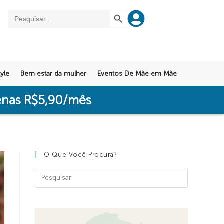
SEARCH BUTTON
Search
for:
yle
Bem estar da mulher
Eventos De Mãe em Mãe
penas R$5,90/mês
O Que Você Procura?