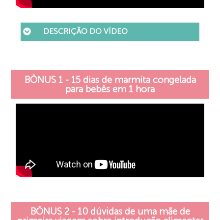
DESCRIÇÃO DO VÍDEO
BÔNUS 1 - 15 dias de marmita congelada
para bebês em 1 hora
BÔNUS 2 - 10 dúvidas de uma mãe de