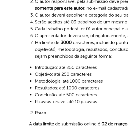
O autor responsável pela submissão deve pre
somente para este autor
, no e-mail cadastra
O autor deverá escolher a categoria do seu t
Serão aceitos até 03 trabalhos de um mesm
Cada trabalho poderá ter 01 autor principal e 
O apresentador deverá ser, obrigatoriamente, 
Há limite de
3000
caracteres, incluindo pontu
objetivo(s), metodologia, resultados, conclu
sejam preenchidos da seguinte forma:
Introdução: até 250 caracteres
Objetivo: até 250 caracteres
Metodologia: até 1000 caracteres
Resultados: até 1000 caracteres
Conclusão: até 500 caracteres
Palavras-chave: até 10 palavras
Prazo
A
data limite
de submissão online é
02 de março