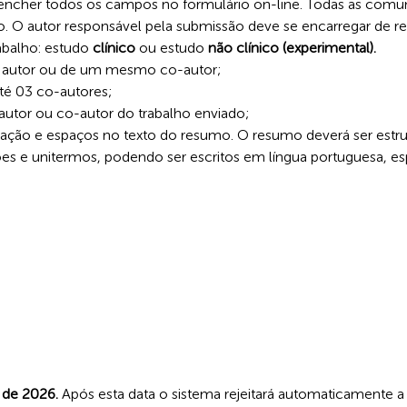
encher todos os campos no formulário on-line. Todas as comu
do. O autor responsável pela submissão deve se encarregar de r
rabalho: estudo
clínico
ou estudo
não clínico (experimental).
o autor ou de um mesmo co-autor;
até 03 co-autores;
autor ou co-autor do trabalho enviado;
ação e espaços no texto do resumo. O resumo deverá ser estrut
sões e unitermos, podendo ser escritos em língua portuguesa, 
 de 2026.
Após esta data o sistema rejeitará automaticamente a