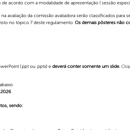
hos de acordo com a modalidade de apresentação ( sessão especia
a avaliação da comissão avaliadora serão classificados para s
isto no tópico 7 deste regulamento.
Os demais pôsteres não co
erPoint (.ppt ou .pptx) e
deverá conter somente um slide.
Cliq
abaixo:
e 2026
tos, sendo: