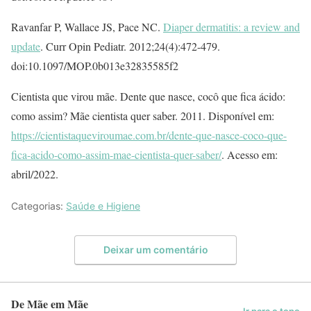
Ravanfar P, Wallace JS, Pace NC.
Diaper dermatitis: a review and
update
. Curr Opin Pediatr. 2012;24(4):472-479.
doi:10.1097/MOP.0b013e32835585f2
Cientista que virou mãe. Dente que nasce, cocô que fica ácido:
como assim? Mãe cientista quer saber. 2011. Disponível em:
https://cientistaqueviroumae.com.br/dente-que-nasce-coco-que-
fica-acido-como-assim-mae-cientista-quer-saber/
. Acesso em:
abril/2022.
Categorias:
Saúde e Higiene
Deixar um comentário
De Mãe em Mãe