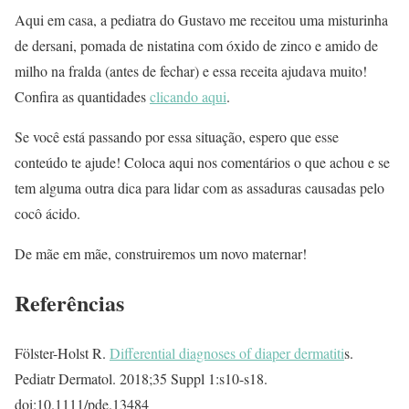
Aqui em casa, a pediatra do Gustavo me receitou uma misturinha
de dersani, pomada de nistatina com óxido de zinco e amido de
milho na fralda (antes de fechar) e essa receita ajudava muito!
Confira as quantidades
clicando aqui
.
Se você está passando por essa situação, espero que esse
conteúdo te ajude! Coloca aqui nos comentários o que achou e se
tem alguma outra dica para lidar com as assaduras causadas pelo
cocô ácido.
De mãe em mãe, construiremos um novo maternar!
Referências
Fölster-Holst R.
Differential diagnoses of diaper dermatiti
s.
Pediatr Dermatol. 2018;35 Suppl 1:s10-s18.
doi:10.1111/pde.13484