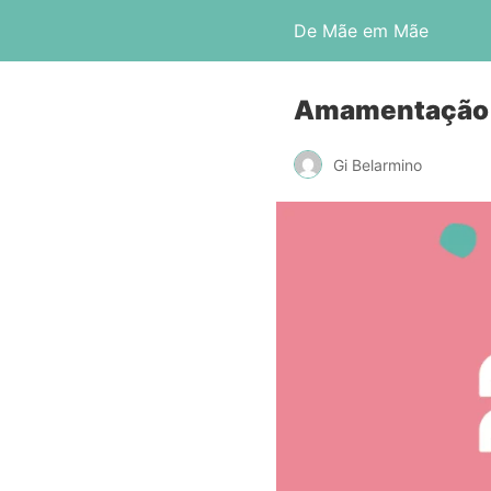
De Mãe em Mãe
Amamentação e
Gi Belarmino