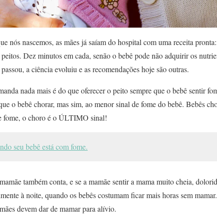
que nós nascemos, as mães já saíam do hospital com uma receita pronta
s peitos. Dez minutos em cada, senão o bebê pode não adquirir os nutrie
passou, a ciência evoluiu e as recomendações hoje são outras.
nda nada mais é do que oferecer o peito sempre que o bebê sentir fom
e que o bebê chorar, mas sim, ao menor sinal de fome do bebê. Bebês ch
de fome, o choro é o ÚLTIMO sinal!
ando seu bebê está com fome.
 mamãe também conta, e se a mamãe sentir a mama muito cheia, dolori
almente à noite, quando os bebês costumam ficar mais horas sem mama
mães devem dar de mamar para alívio.