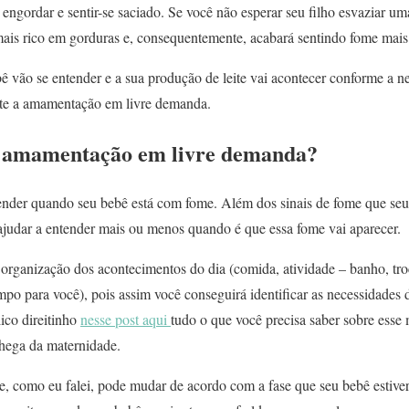
 engordar e sentir-se saciado. Se você não esperar seu filho esvaziar um
 mais rico em gorduras e, consequentemente, acabará sentindo fome mais
 vão se entender e a sua produção de leite vai acontecer conforme a ne
ite a amamentação em livre demanda.
 amamentação em livre demanda?
tender quando seu bebê está com fome. Além dos sinais de fome que seu
e ajudar a entender mais ou menos quando é que essa fome vai aparecer.
rganização dos acontecimentos do dia (comida, atividade – banho, troca
o para você), pois assim você conseguirá identificar as necessidade
ico direitinho
nesse post aqui
tudo o que você precisa saber sobre esse
chega da maternidade.
 e, como eu falei, pode mudar de acordo com a fase que seu bebê estiv