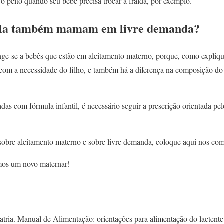
r o peito quando seu bebê precisa trocar a fralda, por exemplo.
ula também mamam em livre demanda?
nge-se a bebês que estão em aleitamento materno, porque, como expliqu
om a necessidade do filho, e também há a diferença na composição do 
das com fórmula infantil, é necessário seguir a prescrição orientada pel
obre aleitamento materno e sobre livre demanda, coloque aqui nos com
mos um novo maternar!
atria. Manual de Alimentação: orientações para alimentação do lactente