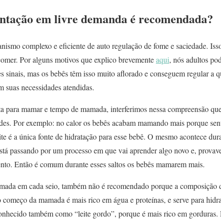
ntação em livre demanda é recomendada?
mo complexo e eficiente de auto regulação de fome e saciedade. Isso
omer. Por alguns motivos que explico brevemente
aqui
, nós adultos po
ses sinais, mas os bebês têm isso muito aflorado e conseguem regular a q
m suas necessidades atendidas.
a para mamar e tempo de mamada, interferimos nessa compreensão que
ades. Por exemplo: no calor os bebês acabam mamando mais porque sen
ite é a única fonte de hidratação para esse bebê. O mesmo acontece dur
 está passando por um processo em que vai aprender algo novo e, provav
ento. Então é comum durante esses saltos os bebês mamarem mais.
amada em cada seio, também não é recomendado porque a composição d
começo da mamada é mais rico em água e proteínas, e serve para hidrat
nhecido também como “leite gordo”, porque é mais rico em gorduras. É 