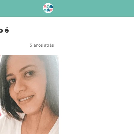
o é
5 anos atrás